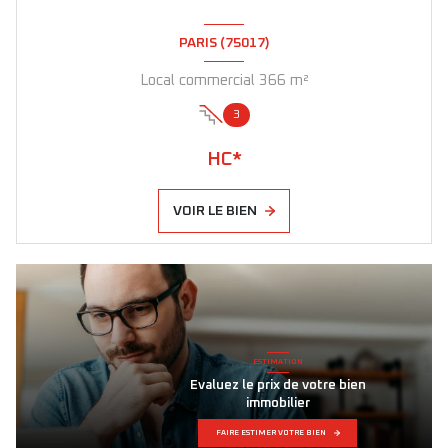
PARIS (75017)
Local commercial 366 m²
3
HC*
VOIR LE BIEN
ALERTE E-MAIL
Nos biens directement
dans votre boite mail !
CRÉER UNE ALERTE PERSONNALISÉE