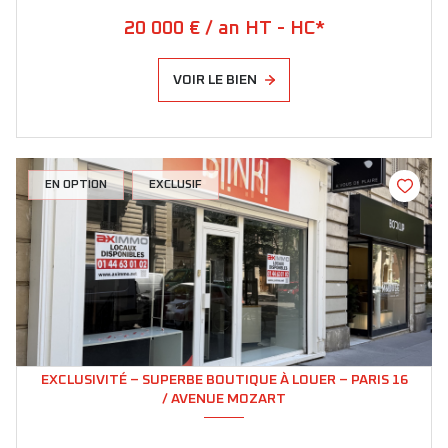
20 000 € / an HT - HC*
VOIR LE BIEN
EN OPTION
EXCLUSIF
EXCLUSIVITÉ – SUPERBE BOUTIQUE À LOUER – PARIS 16
/ AVENUE MOZART