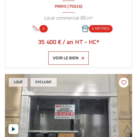
PARIS (75016)
Local commercial 88 m²
2
6 METRES
35 400 € / an HT - HC*
VOIR LE BIEN
LOUÉ
EXCLUSIF