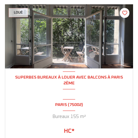
LOUÉ
SUPERBES BUREAUX À LOUER AVEC BALCONS À PARIS
2ÈME
PARIS (75002)
Bureaux 155 m²
HC*