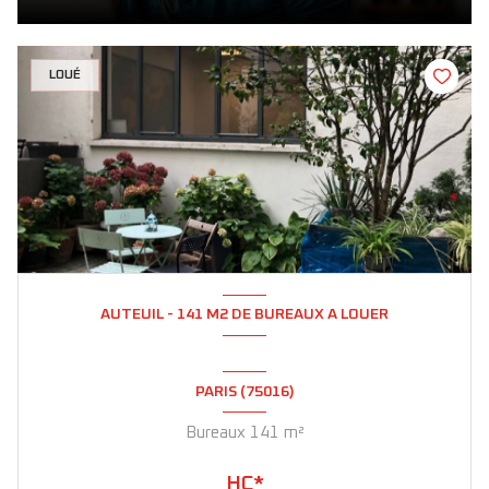
LOUÉ
AUTEUIL - 141 M2 DE BUREAUX A LOUER
PARIS (75016)
Bureaux 141 m²
HC*