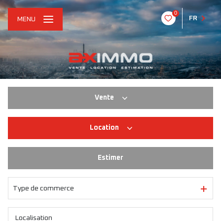
0
FR
MENU
Vente
Location
Habitation
Immo pro
Estimer
Habitation
Immo pro
Type de commerce