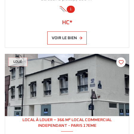
1
HC*
VOIR LE BIEN
LOUÉ
LOCAL À LOUER – 366 M² LOCAL COMMERCIAL
INDEPENDANT - PARIS 17EME