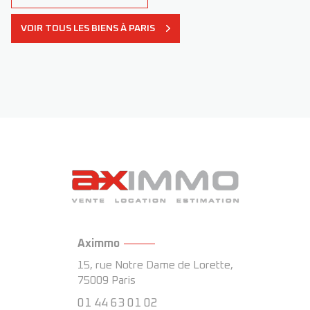
FAIRE 
VOIR TOUS LES BIENS À PARIS
Aximmo
15, rue Notre Dame de Lorette,
75009
Paris
01 44 63 01 02