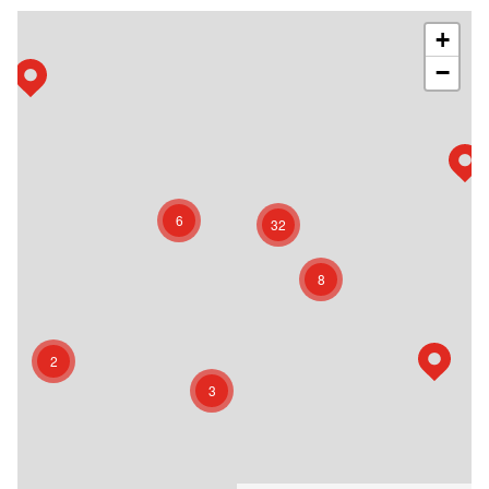
+
−
6
32
8
2
3