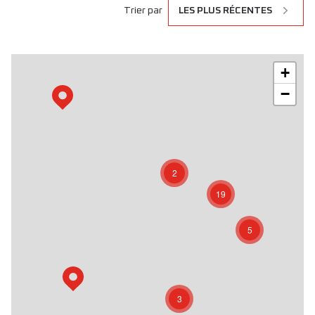
Trier par
LES PLUS RÉCENTES
+
−
2
19
5
3