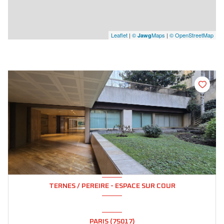
Leaflet
|
©
Maps
|
© OpenStreetMap
Jawg
TERNES / PEREIRE - ESPACE SUR COUR
PARIS (75017)