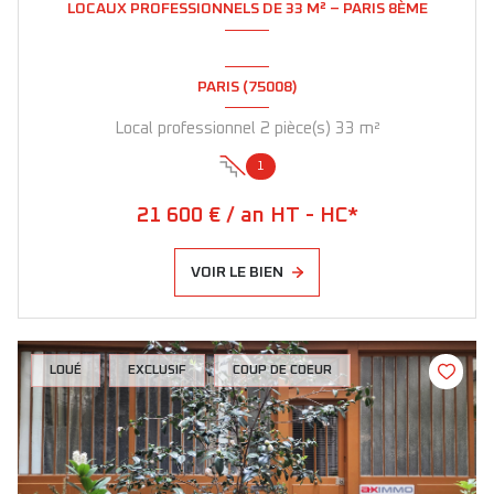
LOCAUX PROFESSIONNELS DE 33 M² – PARIS 8ÈME
PARIS (75008)
Local professionnel 2 pièce(s) 33 m²
1
21 600 € / an HT - HC*
VOIR LE BIEN
LOUÉ
EXCLUSIF
COUP DE COEUR