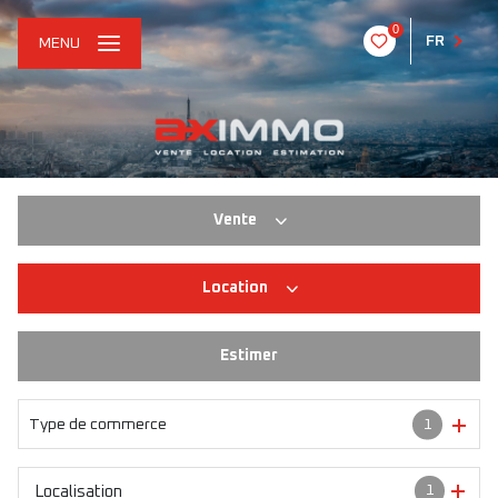
0
FR
MENU
Vente
Location
Habitation
Immo pro
Estimer
Habitation
Immo pro
Type de commerce
1
1
Localisation