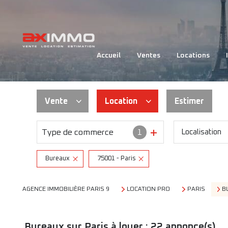
VE
accueil
ventes
locations
LO
Vente
Location
Estimer
Type de commerce
1
Localisation
Habitation
Habitation
Immo pro
Immo pro
Bureaux
75001 - Paris
AGENCE IMMOBILIÈRE PARIS 9
LOCATION PRO
PARIS
B
Bureaux sur Paris à louer :
22
annonce(s)