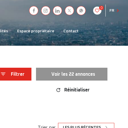
0
FR
lités
espace propriétaire
contact
Filtrer
Voir les
22
annonces
Réinitialiser
Trier par
LES PLUS RÉCENTES