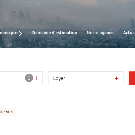
NTES
immo pro
demande d’estimation
notre agence
actua
CATIONS
1
Loyer
UREAUX