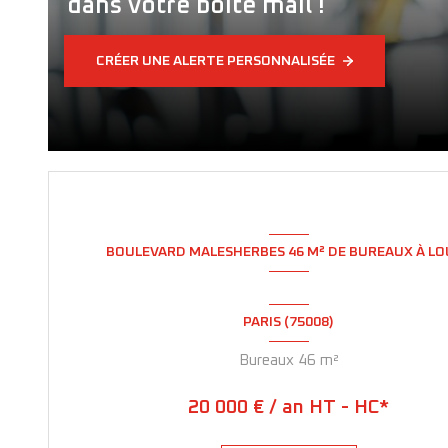
dans votre boite mail !
CRÉER UNE ALERTE PERSONNALISÉE
BOULEVARD MALESHERBES 46 M² DE BUREAUX À L
PARIS (75008)
Bureaux 46 m²
20 000 € / an HT - HC*