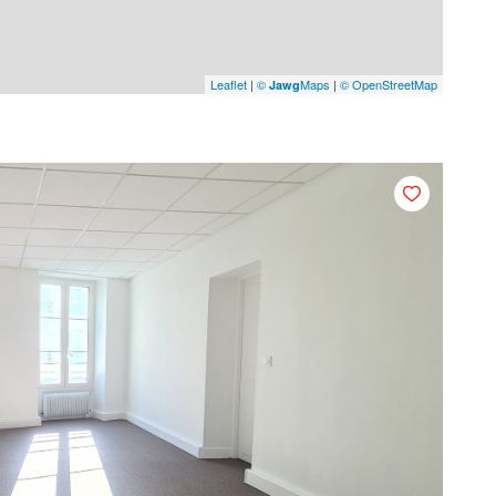
Leaflet
|
©
Maps
|
© OpenStreetMap
Jawg