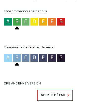
Consommation énergétique
A
B
C
D
E
F
G
Emission de gaz à effet de serre
A
B
C
D
E
F
G
DPE ANCIENNE VERSION
VOIR LE DÉTAIL