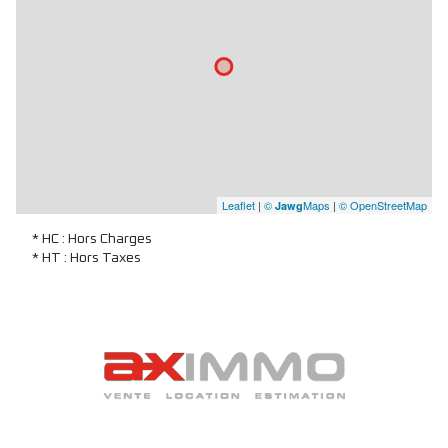
Leaflet
|
©
Maps
|
© OpenStreetMap
Jawg
* HC : Hors Charges
* HT : Hors Taxes