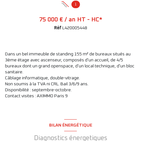
1
75 000 € / an HT - HC*
Réf
L420005448
Dans un bel immeuble de standing 155 m² de bureaux situés au
3ème étage avec ascenseur, composés d'un accueil, de 4/5
bureaux dont un grand openspace, d'un local technique, d'un bloc
sanitaire.
Câblage informatique, double-vitrage.
Non soumis à la TVA ni CRL. Bail 3/6/9 ans.
Disponibilité :
septembre-octobre.
Contact visites :
AXIMMO Paris 9
BILAN ÉNERGÉTIQUE
Diagnostics énergetiques