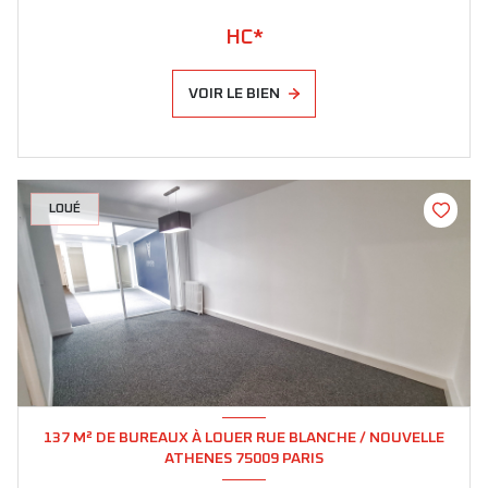
HC*
VOIR LE BIEN
LOUÉ
137 M² DE BUREAUX À LOUER RUE BLANCHE / NOUVELLE
ATHENES 75009 PARIS