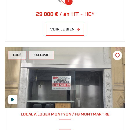
1
29 000 € / an HT - HC*
VOIR LE BIEN
LOUÉ
EXCLUSIF
LOCAL A LOUER MONTYON / FB MONTMARTRE