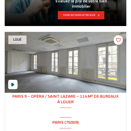
CRÉER UNE ALERTE PERSONNALISÉE
LOUÉ
PARIS 9 – OPÉRA / SAINT LAZARE – 114 M² DE BUREAUX
À LOUER
PARIS (75009)