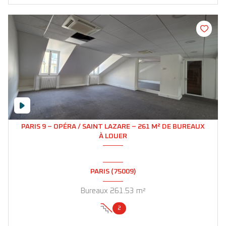
PARIS 9 – OPÉRA / SAINT LAZARE – 261 M² DE BUREAUX
À LOUER
PARIS (75009)
Bureaux 261.53 m²
2