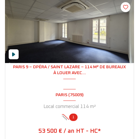
PARIS 9 – OPÉRA / SAINT LAZARE – 114 M² DE BUREAUX
À LOUER AVEC...
PARIS (75009)
Local commercial 114 m²
1
53 500 € / an HT - HC*