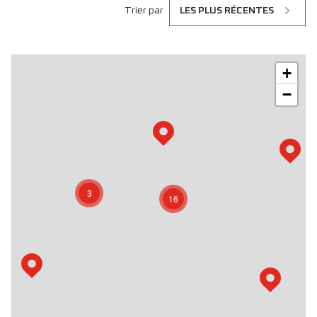
Trier par
LES PLUS RÉCENTES
+
−
3
16