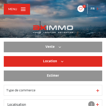
0
FR
MENU
Vente
Location
Habitation
Immo pro
Estimer
Habitation
Immo pro
Type de commerce
1
Localisation