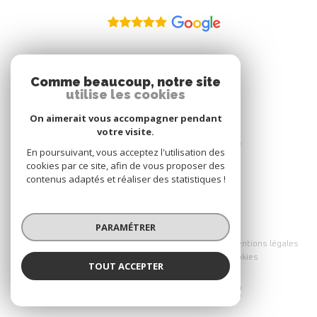
ADHÉRENT
Comme beaucoup, notre site
utilise les cookies
Nous adhérons
On aimerait vous accompagner pendant
votre visite.
En poursuivant, vous acceptez l'utilisation des
cookies par ce site, afin de vous proposer des
contenus adaptés et réaliser des statistiques !
PARAMÉTRER
© 2026 | Tous droits réservés
Nos partenaires
Nos honoraires
Mentions légales
Admin
Politique RGPD
Cookies
TOUT ACCEPTER
Réalisé par :