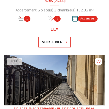
PARIS (75008)
Appartement 5 pièce(s) 3 chambre(s) 132.85 m²
1
1
Ascenseur
CC*
VOIR LE BIEN
LOUÉ
5 PIECES AVEC TERRASSE - RUE DE COURCELLES AU