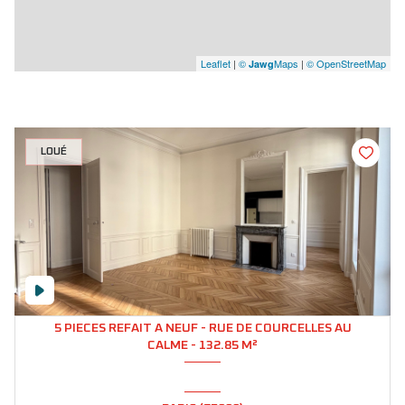
Leaflet
|
©
Maps
|
© OpenStreetMap
Jawg
LOUÉ
5 PIECES REFAIT A NEUF - RUE DE COURCELLES AU
CALME - 132.85 M²