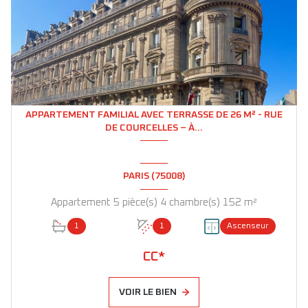
APPARTEMENT FAMILIAL AVEC TERRASSE DE 26 M² - RUE
DE COURCELLES – À...
PARIS (75008)
Appartement 5 pièce(s) 4 chambre(s) 152 m²
1
1
Ascenseur
CC*
VOIR LE BIEN