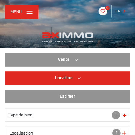
0
FR
MENU
Vente
Location
Habitation
Immo pro
Estimer
Habitation
Immo pro
Type de bien
1
1
Localisation