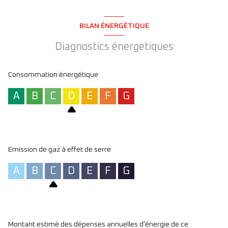
BILAN ÉNERGÉTIQUE
Diagnostics énergetiques
Consommation énergétique
A
B
C
D
E
F
G
Emission de gaz à effet de serre
A
B
C
D
E
F
G
Montant estimé des dépenses annuelles d'énergie de ce