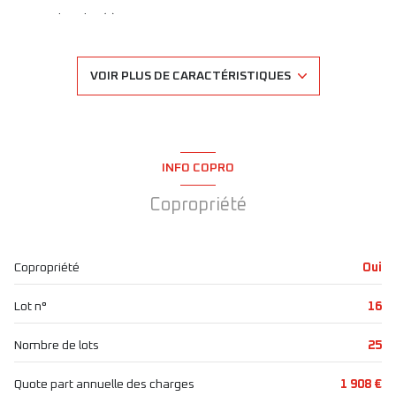
2 chambre(s)
2 salle(s) d'eau
VOIR PLUS DE CARACTÉRISTIQUES
construit en 1850
cuisine américaine (équipée)
INFO COPRO
Chauffage individuel : radiateur (electrique)
Copropriété
7ème étage
Copropriété
Oui
7 étage(s)
Lot n°
16
ascenseur
Nombre de lots
25
cave
Quote part annuelle des charges
1 908 €