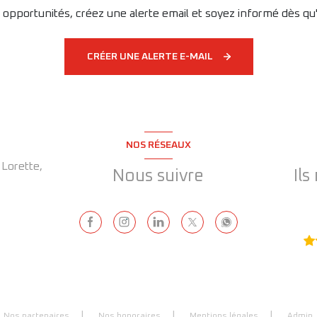
pportunités, créez une alerte email et soyez informé dès qu
CRÉER UNE ALERTE E-MAIL
NOS RÉSEAUX
Lorette,
Nous suivre
Ils
Nos partenaires
Nos honoraires
Mentions légales
Admin