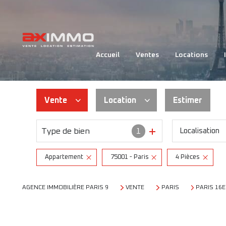
VE
accueil
ventes
locations
LO
Vente
Location
Estimer
Type de bien
1
Localisation
Habitation
Habitation
Immo pro
Immo pro
Appartement
75001 - Paris
4 Pièces
AGENCE IMMOBILIÈRE PARIS 9
VENTE
PARIS
PARIS 16