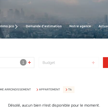
NTES
immo pro
demande d’estimation
notre agence
actua
CATIONS
1
Budget
EME ARRONDISSEMENT
APPARTEMENT
T4
Désolé, aucun bien n'est disponible pour le moment.