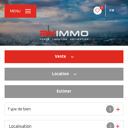
0
FR
MENU
Vente
Location
Habitation
Immo pro
Estimer
Habitation
Immo pro
Type de bien
1
1
Localisation