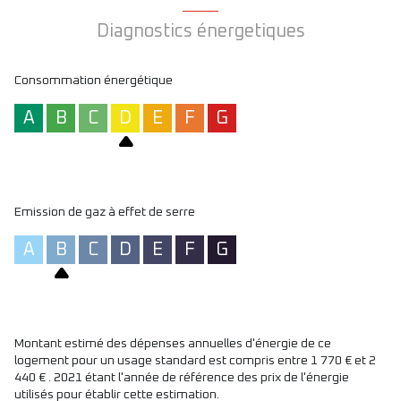
Diagnostics énergetiques
Consommation énergétique
A
B
C
D
E
F
G
Emission de gaz à effet de serre
A
B
C
D
E
F
G
Montant estimé des dépenses annuelles d'énergie de ce
logement pour un usage standard est compris entre 1 770 € et 2
440 € . 2021 étant l'année de référence des prix de l'énergie
utilisés pour établir cette estimation.