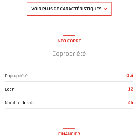
1 salle(s) de bain
VOIR PLUS DE CARACTÉRISTIQUES
1 salle(s) d'eau
construit en 1865
INFO COPRO
cuisine séparée (semi-équipée)
Copropriété
Chauffage individuel : radiateur (electrique)
Copropriété
Oui
4ème étage
Lot n°
12
6 étage(s)
Nombre de lots
44
ascenseur
cave
FINANCIER