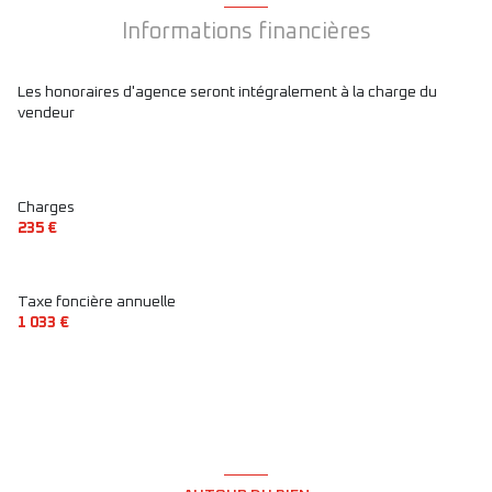
interphone
Informations financières
quartier Bd Magenta, Jacques Bonsergent, Republique
Les honoraires d'agence seront intégralement à la charge du
vendeur
Charges
235 €
Taxe foncière annuelle
1 033 €