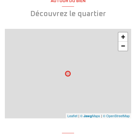
AUTOUR DU BIEN
Découvrez le quartier
+
−
Leaflet
|
©
Maps
|
© OpenStreetMap
Jawg