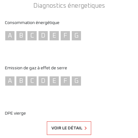
Diagnostics énergetiques
Consommation énergétique
A
B
C
D
E
F
G
Emission de gaz à effet de serre
A
B
C
D
E
F
G
DPE vierge
VOIR LE DÉTAIL