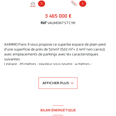
5
1
3 465 000 €
Réf
VAUMONTSTCYR
AXIMMO Paris 9 vous propose ce superbe espace de plain-pied
d'une superficie de près de 524m² (522 m²+ 2.4m² non carrez)
avec emplacements de parkings avec les caracteristiques
suivantes :
Linéaire : 20 mètres - Hauteur sous poutre : 4 mètres -
Accessibilité : PMR (2 entrées principales, 2 issues de secours),
ventilation : double flux
Un open space de 200 m², 7 salles indépendantes, un bureau de
AFFICHER PLUS
direction, un espace de stockage, une salle commune, deux
espaces de sanitaires ; 5 emplacements de parking au sous sol.
Espace vide ou avec un ou deux locataires possibles car espace
divisible du fait de ses nombreux accès et issues de secours.
Loyer annuel potentiel 220K€, rentabilité à 6.5%. Espace rare.
BILAN ÉNERGÉTIQUE