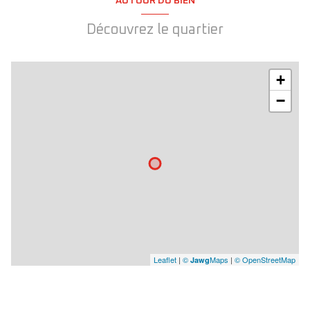
AUTOUR DU BIEN
Découvrez le quartier
+
−
Leaflet
|
©
Maps
|
© OpenStreetMap
Jawg