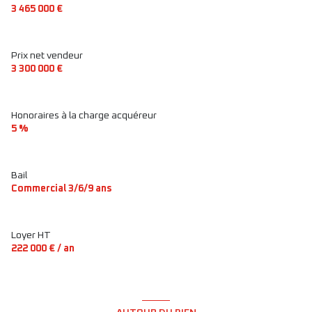
3 465 000 €
Prix net vendeur
3 300 000 €
Honoraires à la charge acquéreur
5 %
Bail
Commercial 3/6/9 ans
Loyer HT
222 000 € / an