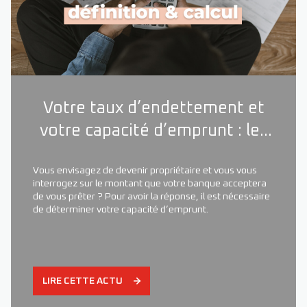
Votre taux d’endettement et
votre capacité d’emprunt : les
comprendre, les calculer et les
Vous envisagez de devenir propriétaire et vous vous
optimiser
interrogez sur le montant que votre banque acceptera
de vous prêter ? Pour avoir la réponse, il est nécessaire
de déterminer votre capacité d’emprunt.
LIRE CETTE ACTU