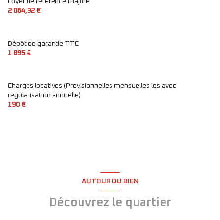
Loyer de référence majoré
2 064,92 €
cave
Dépôt de garantie TTC
interphone
1 895 €
quartier Cardinal Lemoine, institut du monde arabe,
Jussieu
Charges locatives (Previsionnelles mensuelles les avec
regularisation annuelle)
190 €
AUTOUR DU BIEN
Découvrez le quartier