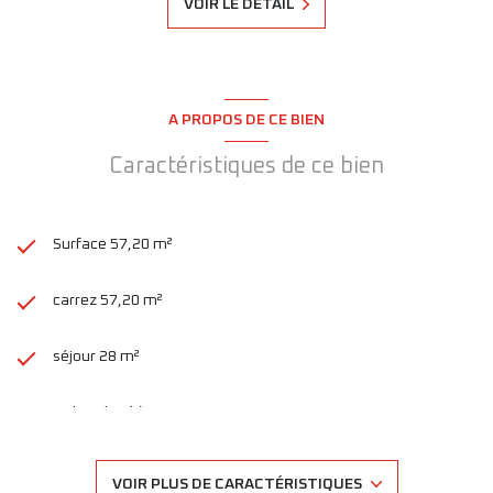
VOIR LE DÉTAIL
A PROPOS DE CE BIEN
Caractéristiques de ce bien
Surface 57,20 m²
carrez 57,20 m²
séjour 28 m²
1 chambre(s)
1 salle(s) d'eau
VOIR PLUS DE CARACTÉRISTIQUES