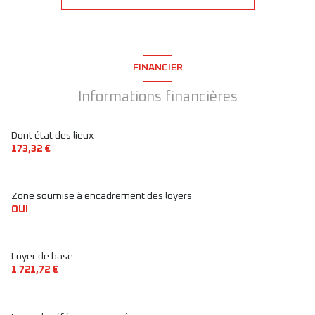
construit en 1890
cuisine séparée
FINANCIER
Chauffage individuel : chaudière (gaz)
Informations financières
exposition Sud
Dont état des lieux
173,32 €
1 niveau(x)
Zone soumise à encadrement des loyers
1er étage
OUI
6 étage(s)
Loyer de base
1 721,72 €
ascenseur
vue Rue