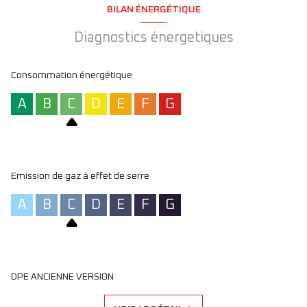
HC : 2 064.92 €
BILAN ÉNERGÉTIQUE
Disponibilité immédiate.
Diagnostics énergetiques
Consommation énergétique
A
B
C
D
E
F
G
Emission de gaz à effet de serre
A
B
C
D
E
F
G
DPE ANCIENNE VERSION