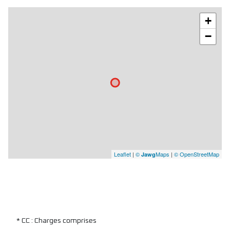
+
−
Leaflet
|
©
Maps
|
© OpenStreetMap
Jawg
* CC : Charges comprises