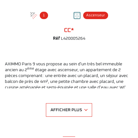
1
Ascenseur
CC*
Réf
L420005264
AXIMMO Paris 9 vous propose au sein d'un très bel immeuble
ème
ancien au 2
étage avec ascenseur, un appartement de 2
pièces comprenant : une entrée avec un placard, un séjour avec
balcon de près de 4m², une petite chambre avec placard, une
cuisine aménagée et semi-équipée et une salle d’eau avec WC.
Appartement faisant face au square Paul Langevin bénéficie
d'une superbe luminosité (SUD) et une vue dégagée. Immeuble
avec gardien.
AFFICHER PLUS
Loyer mensuel :
1 895
€ hors charges - Charges mensuelles :
190
€
soit 2 085 € CC.
Dépôt de garantie (1 mois HC) :
1 895
€
Zone soumise à encadrement des loyers :
- Loyer de référence HC : 1 721.72 € / Loyer de référence majoré