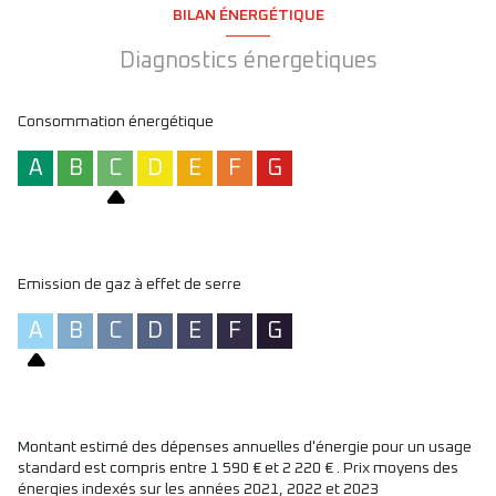
HC soit
4 560 €/mois/hc
- Charges mensuelles : 225 € - Dépôt de
BILAN ÉNERGÉTIQUE
garantie (1 mois HC) : 4 560 € .
Si bail code civil, conditions exclues des champs d'application de la
Diagnostics énergetiques
loi du 6 juillet 1989. Voir barème agence.
PAS DE COLLOCATION
Contact pour visites : AXIMMO PARIS 9
Consommation énergétique
Les informations sur les risques auxquels ce bien est exposé sont
A
B
C
D
E
F
G
disponibles sur le site
Géorisques
Emission de gaz à effet de serre
A
B
C
D
E
F
G
Montant estimé des dépenses annuelles d'énergie pour un usage
standard est compris entre 1 590 € et 2 220 € . Prix moyens des
énergies indexés sur les années 2021, 2022 et 2023