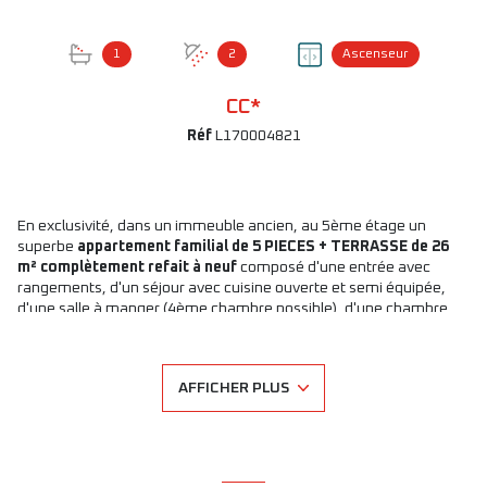
1
2
Ascenseur
CC*
Réf
L170004821
En exclusivité, dans un immeuble ancien, au 5ème étage un
superbe
appartement familial de 5 PIECES + TERRASSE de 26
m² complètement refait à neuf
composé d'une entrée avec
rangements, d'un séjour avec cuisine ouverte et semi équipée,
d'une salle à manger (4ème chambre possible), d'une chambre
parentale avec dressing, de 2 autres chambres à coucher avec
rangements dont une avec sa salle de douche privative, d'une
salle de bain avec espace baignoire et espace douche, d'un
AFFICHER PLUS
espace buanderie et 2 WC séparés. CLIMATISATION réversible.
Ascenceur. Gardien. Digicode. Surface habitable 132.06 m² +
Surface terrasse 26 m². Proximité immédiate du métro Grands
boulevards et commerces.
Loyer mensuel :
4 330 € hors charge + complément de loyer : 230 €