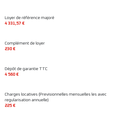
terrasse
Loyer de référence majoré
4 331,57 €
interphone
Complément de loyer
quartier Bourse, Grands Boulevard
230 €
Dépôt de garantie TTC
4 560 €
Charges locatives (Previsionnelles mensuelles les avec
regularisation annuelle)
225 €