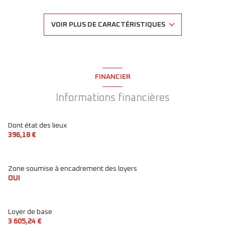
1 salle(s) de bain
VOIR PLUS DE CARACTÉRISTIQUES
2 salle(s) d'eau
construit en 1800
FINANCIER
cuisine américaine (semi-équipée)
Informations financières
Chauffage individuel : air pulsé (climatisation)
Dont état des lieux
396,18 €
exposition Est-Ouest
Zone soumise à encadrement des loyers
5ème étage
OUI
7 étage(s)
Loyer de base
3 605,24 €
ascenseur