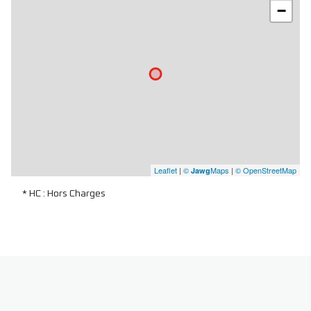
−
Leaflet
|
©
Maps
|
© OpenStreetMap
Jawg
* HC : Hors Charges