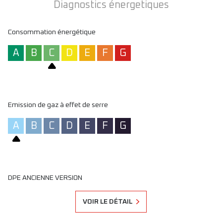
Diagnostics énergetiques
Consommation énergétique
A
B
C
D
E
F
G
Emission de gaz à effet de serre
A
B
C
D
E
F
G
DPE ANCIENNE VERSION
VOIR LE DÉTAIL