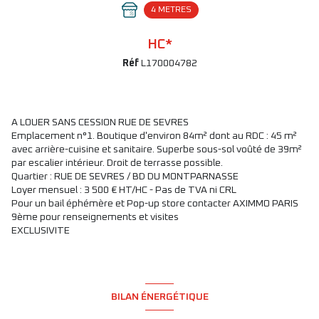
4 METRES
HC*
Réf
L170004782
A LOUER SANS CESSION RUE DE SEVRES
Emplacement n°1. Boutique d'environ 84m² dont au RDC : 45 m²
avec arrière-cuisine et sanitaire. Superbe sous-sol voûté de 39m²
par escalier intérieur. Droit de terrasse possible.
Quartier : RUE DE SEVRES / BD DU MONTPARNASSE
Loyer mensuel : 3 500 € HT/HC - Pas de TVA ni CRL
Pour un bail éphémère et Pop-up store contacter AXIMMO PARIS
9ème pour renseignements et visites
EXCLUSIVITE
BILAN ÉNERGÉTIQUE