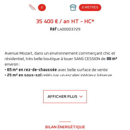
2
6 METRES
35 400 € / an HT - HC*
Réf
L400003729
Avenue Mozart, dans un environnement commerçant chic et
résidentiel, très belle boutique à louer SANS CESSION de
88 m²
environ :
•
65 m² en rez-de-chaussée
avec belle surface de vente
•
23 m² en sous-sol
reliés par un escalier intérieur (réserve,
bureau ou espace complémentaire)
Activité possibles : tout sauf nuisance.
Pas de restauration ni
d’activité alimentaire
AFFICHER PLUS
Loyer mensuel : 2 950 € HT/HC
+14
À visiter rapidement – Renseignements sur demande auprès
d'AXIMMO
BILAN ÉNERGÉTIQUE