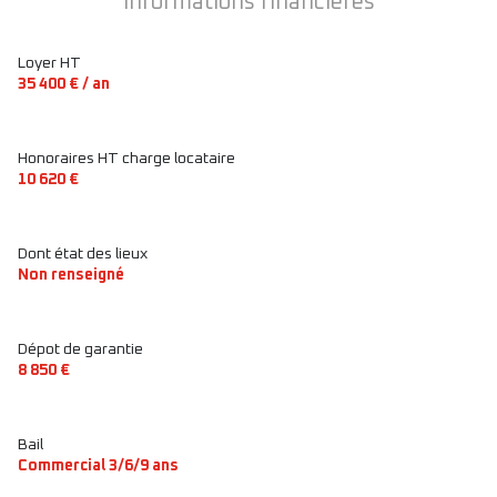
Informations financières
Loyer HT
35 400 € / an
Honoraires HT charge locataire
10 620 €
Dont état des lieux
Non renseigné
Dépot de garantie
8 850 €
Bail
Commercial 3/6/9 ans