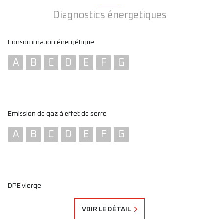
Diagnostics énergetiques
Consommation énergétique
A
B
C
D
E
F
G
Emission de gaz à effet de serre
A
B
C
D
E
F
G
DPE vierge
VOIR LE DÉTAIL