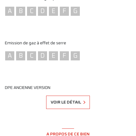
A
B
C
D
E
F
G
Emission de gaz à effet de serre
A
B
C
D
E
F
G
DPE ANCIENNE VERSION
VOIR LE DÉTAIL
A PROPOS DE CE BIEN